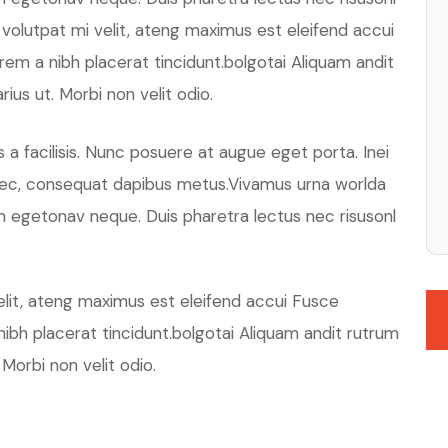
d volutpat mi velit, ateng maximus est eleifend accui
orem a nibh placerat tincidunt.bolgotai Aliquam andit
rius ut. Morbi non velit odio.
 a facilisis. Nunc posuere at augue eget porta. Inei
 nec, consequat dapibus metus.Vivamus urna worlda
m egetonav neque. Duis pharetra lectus nec risusonl
velit, ateng maximus est eleifend accui Fusce
 nibh placerat tincidunt.bolgotai Aliquam andit rutrum
 Morbi non velit odio.