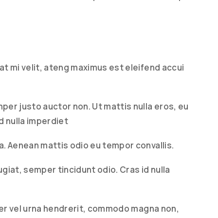
pat mi velit, ateng maximus est eleifend accui
mper justo auctor non. Ut mattis nulla eros, eu
 nulla imperdiet
la. Aenean mattis odio eu tempor convallis.
ugiat, semper tincidunt odio. Cras id nulla
nteger vel urna hendrerit, commodo magna non,