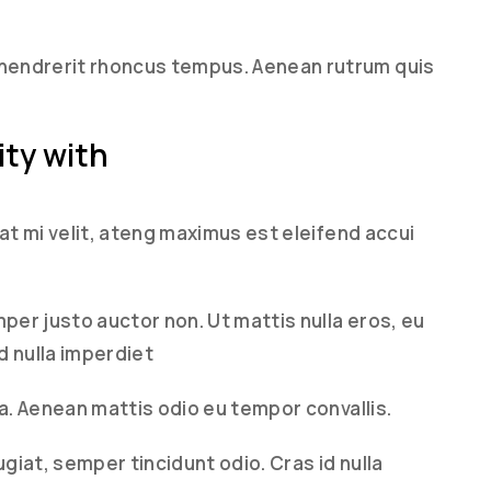
hendrerit rhoncus tempus. Aenean rutrum quis
ity with
pat mi velit, ateng maximus est eleifend accui
mper justo auctor non. Ut mattis nulla eros, eu
 nulla imperdiet
la. Aenean mattis odio eu tempor convallis.
ugiat, semper tincidunt odio. Cras id nulla