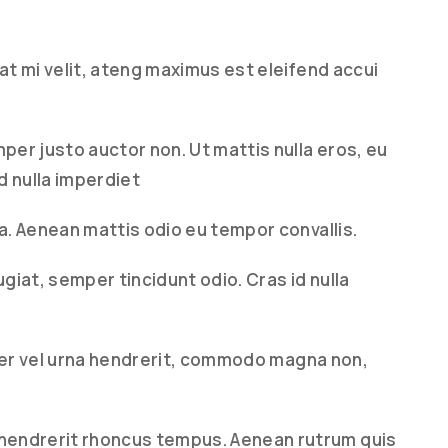
pat mi velit, ateng maximus est eleifend accui
mper justo auctor non. Ut mattis nulla eros, eu
 nulla imperdiet
la. Aenean mattis odio eu tempor convallis.
ugiat, semper tincidunt odio. Cras id nulla
nteger vel urna hendrerit, commodo magna non,
hendrerit rhoncus tempus. Aenean rutrum quis