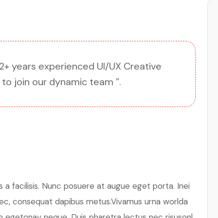
 2+ years experienced UI/UX Creative
 to join our dynamic team ”.
 a facilisis. Nunc posuere at augue eget porta. Inei
 nec, consequat dapibus metus.Vivamus urna worlda
m egetonav neque. Duis pharetra lectus nec risusonl