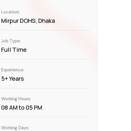
Location:
Mirpur DOHS, Dhaka
Job Type:
Full Time
Experience:
5+ Years
Working Hours:
08 AM to 05 PM
Working Days: