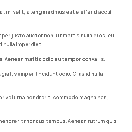
pat mi velit, ateng maximus est eleifend accui
mper justo auctor non. Ut mattis nulla eros, eu
 nulla imperdiet
la. Aenean mattis odio eu tempor convallis.
ugiat, semper tincidunt odio. Cras id nulla
nteger vel urna hendrerit, commodo magna non,
hendrerit rhoncus tempus. Aenean rutrum quis