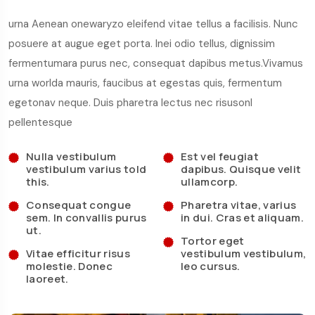
urna Aenean onewaryzo eleifend vitae tellus a facilisis. Nunc
posuere at augue eget porta. Inei odio tellus, dignissim
fermentumara purus nec, consequat dapibus metus.Vivamus
urna worlda mauris, faucibus at egestas quis, fermentum
egetonav neque. Duis pharetra lectus nec risusonl
pellentesque
Nulla vestibulum
Est vel feugiat
vestibulum varius told
dapibus. Quisque velit
this.
ullamcorp.
Consequat congue
Pharetra vitae, varius
sem. In convallis purus
in dui. Cras et aliquam.
ut.
Tortor eget
Vitae efficitur risus
vestibulum vestibulum,
molestie. Donec
leo cursus.
laoreet.